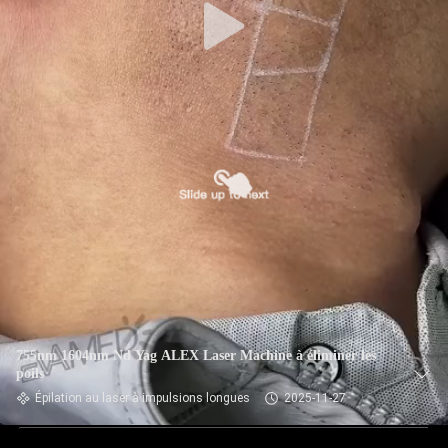
755nm 1604nm Nd Yag ALEX Laser Machine à éliminer les
poils
Épilation au laser à impulsions longues
2025-11-27