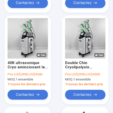
Contactez
Contactez
40K ultrasonique
Double Chin
Cryo amincissant le
Cryolipolysis
laser de Lipo de
Slimming Machine
Prix:
US$2950-US$4500
Prix:
US$2950-US$4500
cavitation de
110V 220V
MOQ:
1 ensemble
MOQ:
1 ensemble
machine
Trouvez les derniers prix
Trouvez les derniers prix
Contactez
Contactez