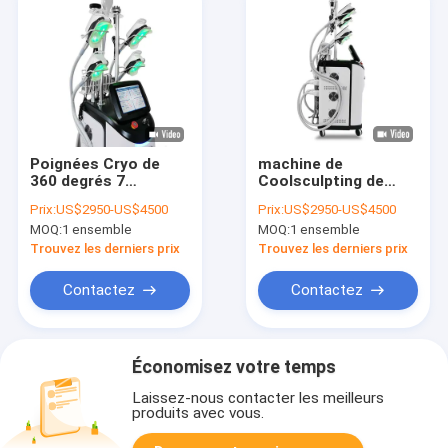
Poignées Cryo de
machine de
360 degrés 7
Coolsculpting de
amincissant la
cryo de noir de 110V
Prix:
US$2950-US$4500
Prix:
US$2950-US$4500
machine, grosse
240V 800W
MOQ:
1 ensemble
MOQ:
1 ensemble
machine de
congélation 650nm
Trouvez les derniers prix
Trouvez les derniers prix
cryotherapy
Contactez
Contactez
Économisez votre temps
Laissez-nous contacter les meilleurs
produits avec vous.