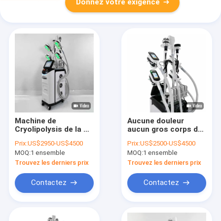
Donnez votre exigence
Machine de
Aucune douleur
Cryolipolysis de la CE
aucun gros corps de
d'abdomen, gros gel
congélation d'aiguille
Prix:
US$2950-US$4500
Prix:
US$2500-US$4500
de Cryolipolysis
sculptant la machine
MOQ:
1 ensemble
MOQ:
1 ensemble
amincissant la
650nm
machine
Trouvez les derniers prix
Trouvez les derniers prix
Contactez
Contactez