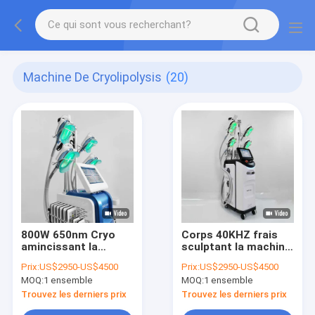
Machine De Cryolipolysis
(20)
800W 650nm Cryo
Corps 40KHZ frais
amincissant la
sculptant la machine
réduction de poids
gros 110KPA de
Prix:
US$2950-US$4500
Prix:
US$2950-US$4500
de machine pour le
congélation
MOQ:
1 ensemble
MOQ:
1 ensemble
salon de beauté
Trouvez les derniers prix
Trouvez les derniers prix