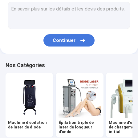
Épilation au laser à impulsions longues
Machine partielle de laser de CO2
Machine de laser de picoseconde
Continuer
Machine de HIFU
Machines de PDT
Nos Catégories
Machine de Microneedling
Machine de sculpture corporelle EMS
Équipements de radiofréquence
Machine de Cryolipolysis
Machine d'épilation
Épilation triple de
Machine d'épil
Anti machines de ride
de laser de diode
laser de longueur
de chargemen
d'onde
initial