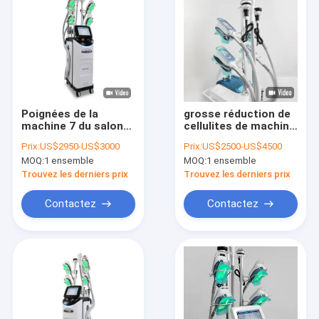
Poignées de la
grosse réduction de
machine 7 du salon
cellulites de machine
de beauté 800W
de congélation de
Prix:
US$2950-US$3000
Prix:
US$2500-US$4500
Cryolipolysis avec la
650nm 40KHZ
MOQ:
1 ensemble
MOQ:
1 ensemble
cavitation de rf
Cryolipolysis
Trouvez les derniers prix
Trouvez les derniers prix
Contactez
Contactez
À la maison
Produits
À propos de nous