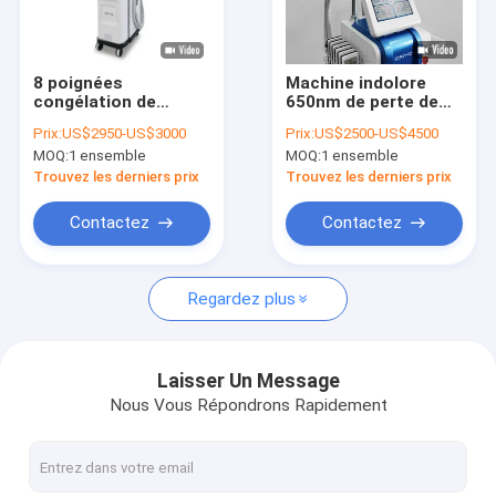
Visite de l'usine
Contrôle de la qualité
8 poignées
Machine indolore
congélation de
650nm de perte de
Nous contacter
machine de
poids de 40KHZ
Prix:
US$2950-US$3000
Prix:
US$2500-US$4500
Cryolipolysis de 360
Cryotherapy
MOQ:
1 ensemble
MOQ:
1 ensemble
degrés grosse
Nouvelles
Trouvez les derniers prix
Trouvez les derniers prix
Demandez un devis
Contactez
Contactez
Shop
Regardez plus
Machine d'épilation de laser de diode
Laisser Un Message
Nous Vous Répondrons Rapidement
Épilation triple de laser de longueur d'onde
Machine d'épilation de chargement initial