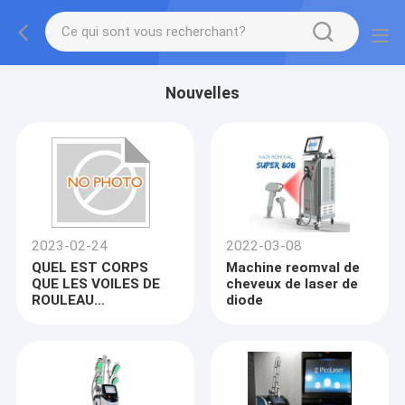
Nouvelles
2023-02-24
2022-03-08
QUEL EST CORPS
Machine reomval de
QUE LES VOILES DE
cheveux de laser de
ROULEAU
diode
SCULPTENT ?
Traitez-vous à une
figure plus douce et
plus sexy !