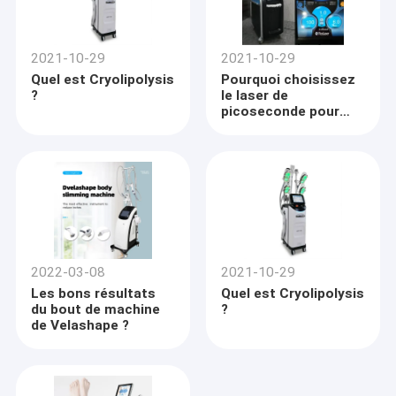
2021-10-29
2021-10-29
Quel est Cryolipolysis
Pourquoi choisissez
?
le laser de
picoseconde pour
enlever des
tatouages ?
2022-03-08
2021-10-29
Les bons résultats
Quel est Cryolipolysis
du bout de machine
?
de Velashape ?