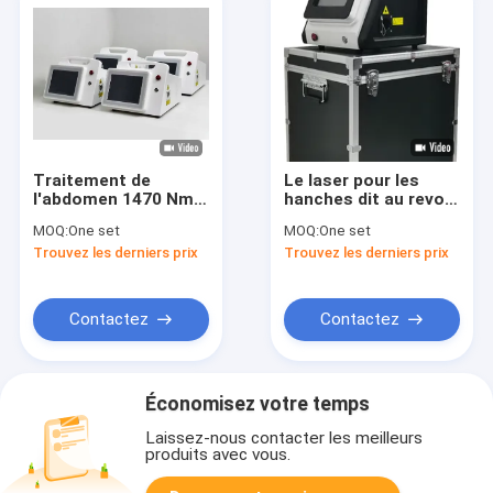
Traitement de
Le laser pour les
l'abdomen 1470 Nm
hanches dit au revoir
Machine à diode
aux sacs sous les
MOQ:
One set
MOQ:
One set
laser à fibre avec
yeux
Trouvez les derniers prix
Trouvez les derniers prix
zone de traitement
de fréquence 1-20HZ
Contactez
Contactez
Économisez votre temps
Laissez-nous contacter les meilleurs
produits avec vous.