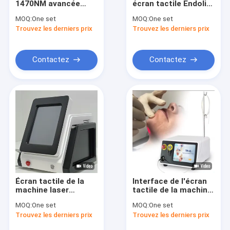
1470NM avancée
écran tactile Endolift
Épilation au laser à impulsions longues
pour une réduction
/ Endolift Laser avec
MOQ:
One set
MOQ:
One set
visible de la graisse
des caractéristiques
Trouvez les derniers prix
Machine partielle de laser de CO2
Trouvez les derniers prix
de sécurité
Machine de laser de picoseconde
Contactez
Contactez
Machine de HIFU
Machines de PDT
Machine de Microneedling
Machine de sculpture corporelle EMS
Équipements de radiofréquence
Écran tactile de la
Interface de l'écran
Machine de Cryolipolysis
machine laser
tactile de la machine
Endolift 2-3 séances
laser Endolift
MOQ:
One set
MOQ:
One set
jusqu'à une
professionnelle
Anti machines de ride
Trouvez les derniers prix
Trouvez les derniers prix
puissance de sortie
Refroidissement par
de 30 W
air Temps de