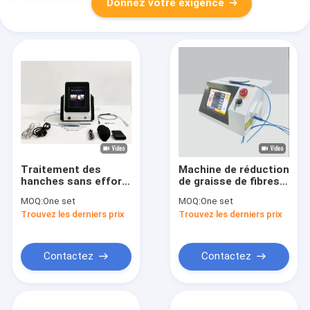
Donnez votre exigence
Traitement des
Machine de réduction
hanches sans effort
de graisse de fibres
avec une machine de
de diode de 1470 nm
MOQ:
One set
MOQ:
One set
lipolyse au laser à
à 980 nm
Trouvez les derniers prix
Trouvez les derniers prix
écran tactile et un
système de
refroidissement à air
Contactez
Contactez