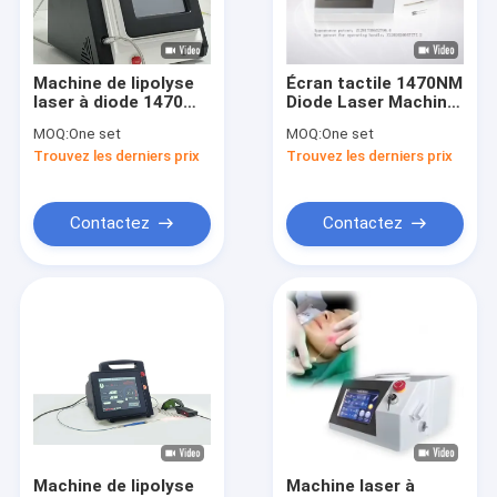
Visite de l'usine
Contrôle de la qualité
Machine de lipolyse
Écran tactile 1470NM
laser à diode 1470
Diode Laser Machine
Nous contacter
nm avancée refroidie
de lipolyse avec
MOQ:
One set
MOQ:
One set
par air avec une
système de
Trouvez les derniers prix
Trouvez les derniers prix
longueur d'onde de
refroidissement par
Nouvelles
1470 / 980 nm
air pour le contour du
corps en 2-3 séances
Demandez un devis
Contactez
Contactez
Shop
Machine d'épilation de laser de diode
Épilation triple de laser de longueur d'onde
Machine d'épilation de chargement initial
Machine de lipolyse
Machine laser à