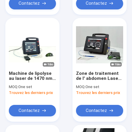
Contactez
Contactez
Machine de lipolyse
Zone de traitement
au laser de 1470 nm
de l' abdomen Laser
30 W
Lipolyse 1470nm
MOQ:
One set
MOQ:
One set
machine laser à fibre
Trouvez les derniers prix
Trouvez les derniers prix
de diode
Contactez
Contactez