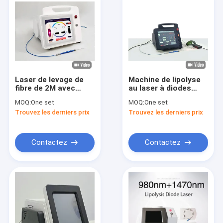
Laser de levage de
Machine de lipolyse
fibre de 2M avec
au laser à diodes
système de
avancée pour une
MOQ:
One set
MOQ:
One set
refroidissement et
réduction ciblée de la
Trouvez les derniers prix
Trouvez les derniers prix
de refroidissement
graisse de l'abdomen
par air
aux bras 30-60
minutes de temps de
traitement
Contactez
Contactez
À la maison
Produits
À propos de nous