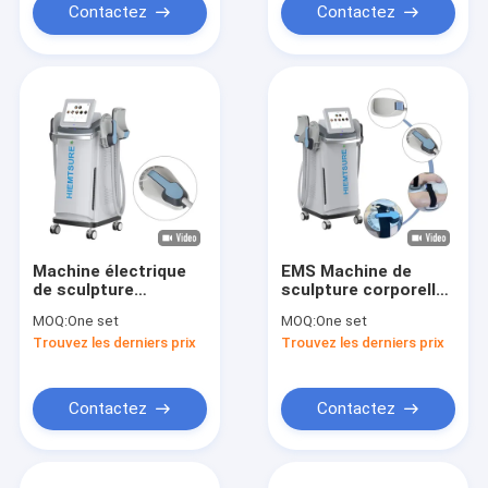
Contactez
Contactez
Machine électrique
EMS Machine de
de sculpture
sculpture corporelle
musculaire 2000W
machine de sculpture
MOQ:
One set
MOQ:
One set
pour la combustion
corporelle pour le
Trouvez les derniers prix
Trouvez les derniers prix
des graisses et la
tonnement
sculpture corporelle
musculaire brûler les
graisses
Contactez
Contactez