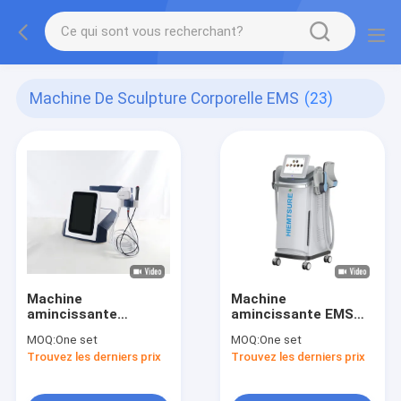
Machine De Sculpture Corporelle EMS
(23)
Machine
Machine
amincissante
amincissante EMS
électrique EMS pour
pour le corps et le
MOQ:
One set
MOQ:
One set
le corps de 25 kg
visage 2000W
Trouvez les derniers prix
Trouvez les derniers prix