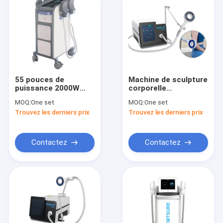
55 pouces de
Machine de sculpture
puissance 2000W
corporelle
EMS machine de
professionnelle EMS
MOQ:
One set
MOQ:
One set
perte de poids pour
de 75 kg pour le
Trouvez les derniers prix
Trouvez les derniers prix
le salon de beauté
renforcement
Muscle ajouter la
musculaire et la
réduction de graisse
réduction de la
graisse
Contactez
Contactez
À la maison
Produits
À propos de nous