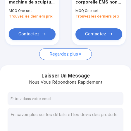
machine de sculpture
corporelle EMS non
Épilation au laser à impulsions longues
du corps EMS en
invasive en argent
MOQ:
One set
MOQ:
One set
argent 0-15Tesla
pour réduire la
Trouvez les derniers prix
Machine partielle de laser de CO2
Trouvez les derniers prix
pour tonifier les
graisse et augmenter
muscles
le muscle à la maison
Machine de laser de picoseconde
Contactez
Contactez
Machine de HIFU
Regardez plus
Machines de PDT
Machine de Microneedling
Laisser Un Message
Machine de sculpture corporelle EMS
Nous Vous Répondrons Rapidement
Équipements de radiofréquence
Machine de Cryolipolysis
Anti machines de ride