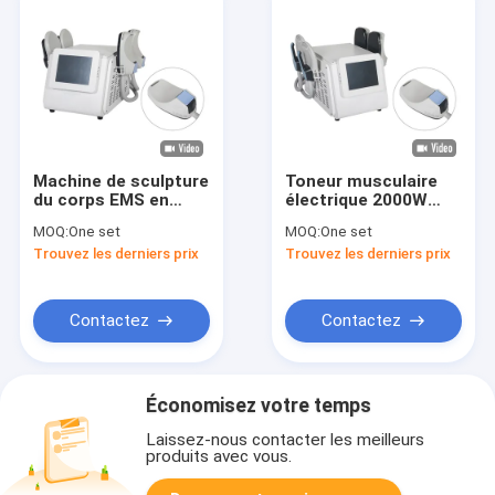
Machine de sculpture
Toneur musculaire
du corps EMS en
électrique 2000W
métal noir pour un
EMS machine de
MOQ:
One set
MOQ:
One set
tonique musculaire
minceur de corps
Trouvez les derniers prix
Trouvez les derniers prix
efficace stimuler la
machine de sculpture
croissance
pour salon de beauté
musculaire
Contactez
Contactez
Économisez votre temps
Laissez-nous contacter les meilleurs
produits avec vous.