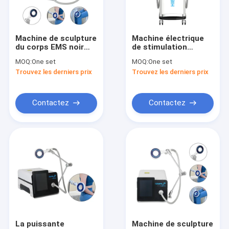
Visite de l'usine
Contrôle de la qualité
Machine de sculpture
Machine électrique
du corps EMS noir
de stimulation
Nous contacter
avec intensité et
musculaire pour
MOQ:
One set
MOQ:
One set
fréquence réglables
soulager la douleur
Trouvez les derniers prix
Trouvez les derniers prix
et sculpter le corps
Nouvelles
2000W
Demandez un devis
Contactez
Contactez
Shop
Machine d'épilation de laser de diode
Épilation triple de laser de longueur d'onde
Machine d'épilation de chargement initial
La puissante
Machine de sculpture