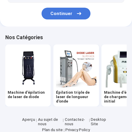
Rouleau de vide amincissant la machine
Continuer
L'oxygène Jet Machine
Machine de Microdermabrasion
Nos Catégories
Machine de lipolyse au laser
Machine d'épilation
Épilation triple de
Machine d'épil
de laser de diode
laser de longueur
de chargemen
d'onde
initial
Aperçu
Au sujet de
Contactez-
Desktop
nous
nous
Site
Plan du site
Privacy Policy