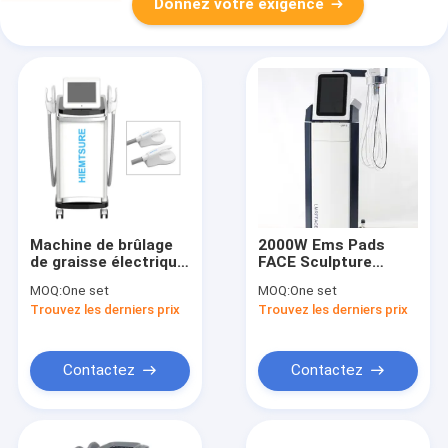
Donnez votre exigence
Machine de brûlage
2000W Ems Pads
de graisse électrique
FACE Sculpture
EMS 50-60Hz
musculaire machine
MOQ:
One set
MOQ:
One set
Fréquence 2000W
de réduction de
Trouvez les derniers prix
Trouvez les derniers prix
Puissance pour le
graisse Ems machine
salon de beauté
de stimulation
Muscle construire
musculaire
réduction de graisse
Contactez
Contactez