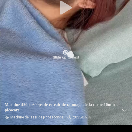
Machine 450ps 600ps de retrait de tatouage de la tache 10mm
picocare
Machine de laser de picoseconde
2025-04-18