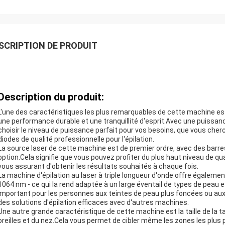
SCRIPTION DE PRODUIT
Description du produit:
L'une des caractéristiques les plus remarquables de cette machine es
une performance durable et une tranquillité d'esprit.Avec une puiss
choisir le niveau de puissance parfait pour vos besoins, que vous cher
diodes de qualité professionnelle pour l'épilation.
La source laser de cette machine est de premier ordre, avec des barre
option.Cela signifie que vous pouvez profiter du plus haut niveau de qua
vous assurant d'obtenir les résultats souhaités à chaque fois.
La machine d'épilation au laser à triple longueur d'onde offre égaleme
1064 nm - ce qui la rend adaptée à un large éventail de types de peau 
important pour les personnes aux teintes de peau plus foncées ou aux c
des solutions d'épilation efficaces avec d'autres machines.
Une autre grande caractéristique de cette machine est la taille de la tac
oreilles et du nez.Cela vous permet de cibler même les zones les plus pe