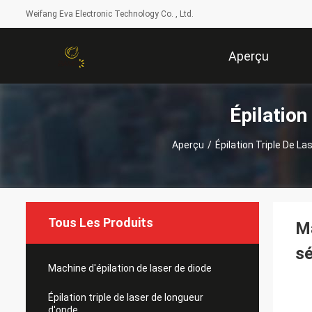
Weifang Eva Electronic Technology Co. , Ltd.
Aperçu
Épilation
Aperçu
/
Épilation Triple De L
Tous Les Produits
Ma
sé
Machine d'épilation de laser de diode
Épilation triple de laser de longueur
d'onde