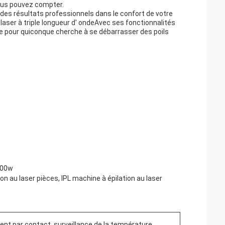
vous pouvez compter.
 des résultats professionnels dans le confort de votre
laser à triple longueur d' ondeAvec ses fonctionnalités
e pour quiconque cherche à se débarrasser des poils
400w
on au laser pièces, IPL machine à épilation au laser
nt par contact, surveillance de la température