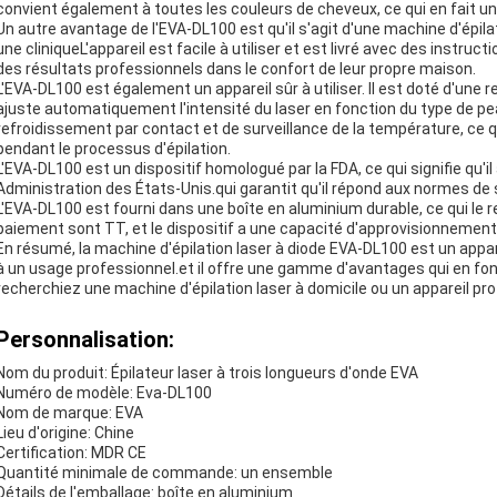
convient également à toutes les couleurs de cheveux, ce qui en fait un c
Un autre avantage de l'EVA-DL100 est qu'il s'agit d'une machine d'épilat
une cliniqueL'appareil est facile à utiliser et est livré avec des instruc
des résultats professionnels dans le confort de leur propre maison.
L'EVA-DL100 est également un appareil sûr à utiliser. Il est doté d'une r
ajuste automatiquement l'intensité du laser en fonction du type de pea
refroidissement par contact et de surveillance de la température, ce
pendant le processus d'épilation.
L'EVA-DL100 est un dispositif homologué par la FDA, ce qui signifie qu'i
Administration des États-Unis.qui garantit qu'il répond aux normes de s
L'EVA-DL100 est fourni dans une boîte en aluminium durable, ce qui le r
paiement sont TT, et le dispositif a une capacité d'approvisionnement 
En résumé, la machine d'épilation laser à diode EVA-DL100 est un apparei
à un usage professionnel.et il offre une gamme d'avantages qui en f
recherchiez une machine d'épilation laser à domicile ou un appareil pro
Personnalisation:
Nom du produit: Épilateur laser à trois longueurs d'onde EVA
Numéro de modèle: Eva-DL100
Nom de marque: EVA
Lieu d'origine: Chine
Certification: MDR CE
Quantité minimale de commande: un ensemble
Détails de l'emballage: boîte en aluminium