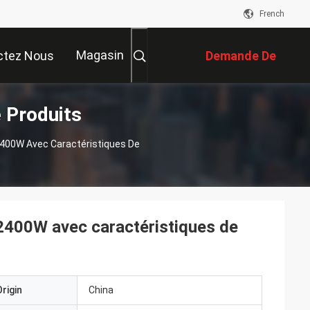
French
Magasin
ctez Nous
Demande De
e Produits
Soumission
2400W Avec Caractéristiques De
-2400W avec caractéristiques de
rigin
China