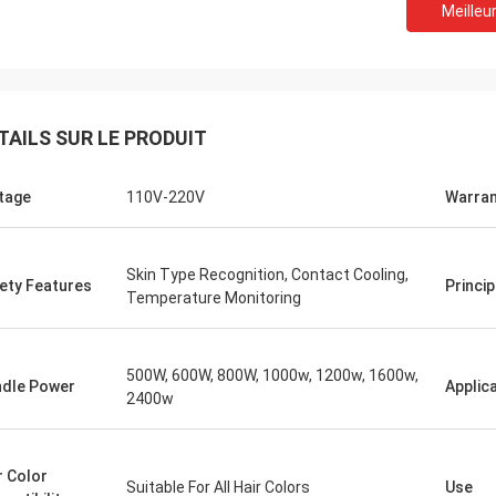
Meilleur
TAILS SUR LE PRODUIT
tage
110V-220V
Warran
Skin Type Recognition, Contact Cooling,
ety Features
Princip
Temperature Monitoring
500W, 600W, 800W, 1000w, 1200w, 1600w,
dle Power
Applic
2400w
r Color
Suitable For All Hair Colors
Use