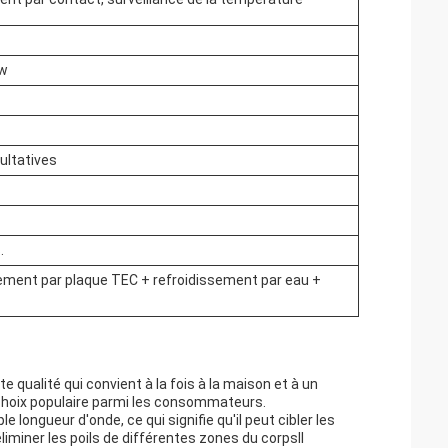
0w
ultatives
.
sement par plaque TEC + refroidissement par eau +
 qualité qui convient à la fois à la maison et à un
choix populaire parmi les consommateurs.
 longueur d'onde, ce qui signifie qu'il peut cibler les
éliminer les poils de différentes zones du corpsIl