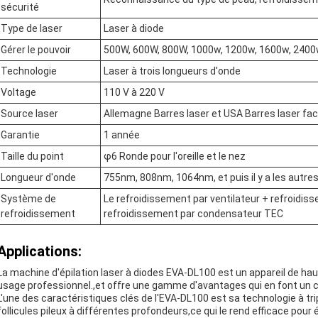
sécurité
Type de laser
Laser à diode
Gérer le pouvoir
500W, 600W, 800W, 1000w, 1200w, 1600w, 240
Technologie
Laser à trois longueurs d'onde
Voltage
110 V à 220 V
Source laser
Allemagne Barres laser et USA Barres laser fac
Garantie
1 année
Taille du point
φ6 Ronde pour l'oreille et le nez
Longueur d'onde
755nm, 808nm, 1064nm, et puis il y a les autres
Système de
Le refroidissement par ventilateur + refroidis
refroidissement
refroidissement par condensateur TEC
Applications:
La machine d'épilation laser à diodes EVA-DL100 est un appareil de haute
usage professionnel.,et offre une gamme d'avantages qui en font un 
L'une des caractéristiques clés de l'EVA-DL100 est sa technologie à triple
follicules pileux à différentes profondeurs,ce qui le rend efficace pour 