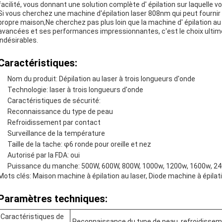
facilité, vous donnant une solution complète d' épilation sur laquelle 
Si vous cherchez une machine d'épilation laser 808nm qui peut fournir
propre maison,Ne cherchez pas plus loin que la machine d' épilation au 
avancées et ses performances impressionnantes, c'est le choix ultim
indésirables.
Caractéristiques:
Nom du produit: Dépilation au laser à trois longueurs d'onde
Technologie: laser à trois longueurs d'onde
Caractéristiques de sécurité:
Reconnaissance du type de peau
Refroidissement par contact
Surveillance de la température
Taille de la tache: φ6 ronde pour oreille et nez
Autorisé par la FDA: oui
Puissance du manche: 500W, 600W, 800W, 1000w, 1200w, 1600w, 2
Mots clés: Maison machine à épilation au laser, Diode machine à épilati
Paramètres techniques:
Caractéristiques de
Reconnaissance du type de peau, refroidisseme