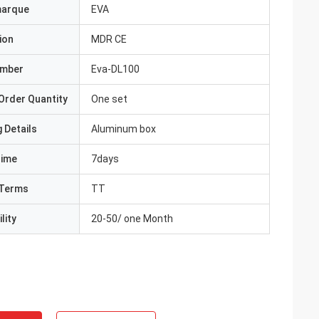
marque
EVA
ion
MDR CE
umber
Eva-DL100
Order Quantity
One set
 Details
Aluminum box
Time
7days
Terms
TT
lity
20-50/ one Month