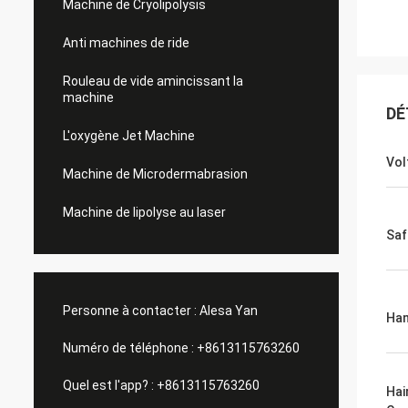
Machine de Cryolipolysis
Anti machines de ride
Rouleau de vide amincissant la
machine
DÉ
L'oxygène Jet Machine
Vol
Machine de Microdermabrasion
Machine de lipolyse au laser
Saf
Personne à contacter :
Alesa Yan
Han
Numéro de téléphone :
+8613115763260
Quel est l'app? :
+8613115763260
Hai