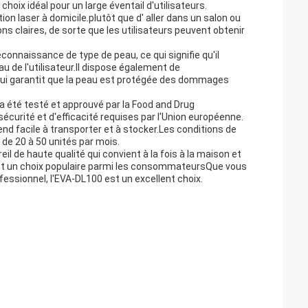
hoix idéal pour un large éventail d'utilisateurs.
ion laser à domicile.plutôt que d' aller dans un salon ou
tions claires, de sorte que les utilisateurs peuvent obtenir
econnaissance de type de peau, ce qui signifie qu'il
u de l'utilisateur.Il dispose également de
 qui garantit que la peau est protégée des dommages
l a été testé et approuvé par la Food and Drug
écurité et d'efficacité requises par l'Union européenne.
end facile à transporter et à stocker.Les conditions de
de 20 à 50 unités par mois.
l de haute qualité qui convient à la fois à la maison et
ont un choix populaire parmi les consommateursQue vous
fessionnel, l'EVA-DL100 est un excellent choix.