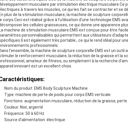
développement musculaire par stimulation électrique musculaire.Ce 
électriques à travers les muscles, ce qui les fait se contracter et se 
En plus de la stimulation musculaire, la machine de sculpture corporell
le corps.Ceci est réalisé grâce à l'utilisation d'une technologie EMS a
décomposer les cellules graisseuses, ce qui donne une apparence plus
La machine de stimulation musculaire EMS est conçue pour être facile 
paramètres personnalisables qui permettent aux utilisateurs d'adapter
spécifiques.Il est également très portable., ce qui le rend idéal pour une
environnements professionnels.
Dans l'ensemble, la machine de sculpture corporelle EMS est un outil a
stimuler le renforcement musculaire, la réduction de la graisse et la 
professionnel, amateur de fitness, ou simplement à la recherche d'amél
appareil innovant est un excellent choix.
Caractéristiques:
Nom du produit: EMS Body Sculpture Machine
Type: machine de perte de poids pour corps EMS verticale
Fonctions: augmentation musculaire, réduction de la graisse, perte
Couleur: Noir, argenté
Fréquence: 50 à 60 Hz
Source d'alimentation: électrique