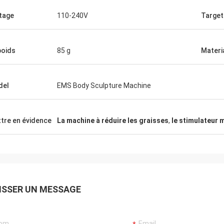
tage
110-240V
Target
poids
85 g
Materi
del
EMS Body Sculpture Machine
tre en évidence
La machine à réduire les graisses
,
le stimulateur 
ISSER UN MESSAGE