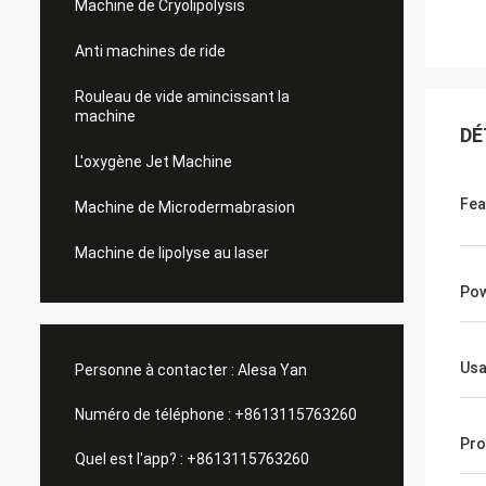
Machine de Cryolipolysis
Anti machines de ride
Rouleau de vide amincissant la
machine
DÉ
L'oxygène Jet Machine
Fea
Machine de Microdermabrasion
Machine de lipolyse au laser
Po
Us
Personne à contacter :
Alesa Yan
Numéro de téléphone :
+8613115763260
Pr
Quel est l'app? :
+8613115763260