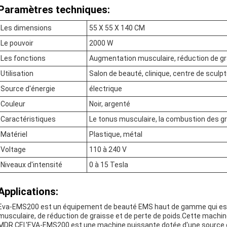
Paramètres techniques:
Les dimensions
55 X 55 X 140 CM
Le pouvoir
2000 W
Les fonctions
Augmentation musculaire, réduction de gra
Utilisation
Salon de beauté, clinique, centre de sculpt
Source d'énergie
électrique
Couleur
Noir, argenté
Caractéristiques
Le tonus musculaire, la combustion des gra
Matériel
Plastique, métal
Voltage
110 à 240 V
Niveaux d'intensité
0 à 15 Tesla
Applications:
Eva-EMS200 est un équipement de beauté EMS haut de gamme qui est 
musculaire, de réduction de graisse et de perte de poids.Cette machine
MDR CEL'EVA-EMS200 est une machine puissante dotée d'une source d'