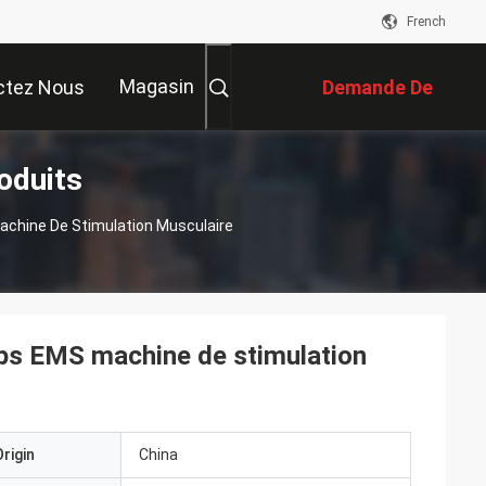
French
Magasin
ctez Nous
Demande De
oduits
Soumission
achine De Stimulation Musculaire
rps EMS machine de stimulation
rigin
China