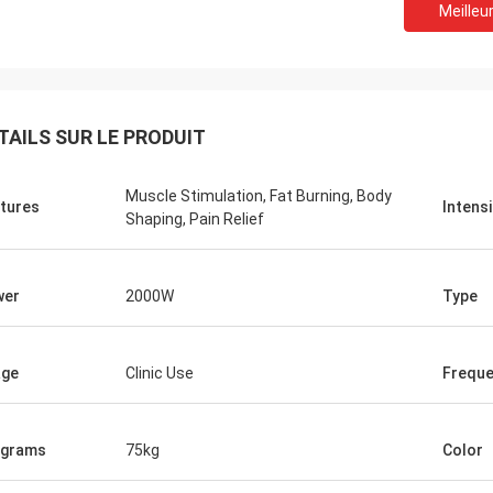
Meilleur
TAILS SUR LE PRODUIT
Muscle Stimulation, Fat Burning, Body
tures
Intensi
Shaping, Pain Relief
wer
2000W
Type
age
Clinic Use
Frequ
ograms
75kg
Color