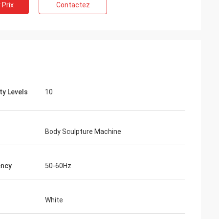
 Prix
Contactez
ty Levels
10
Body Sculpture Machine
ency
50-60Hz
White