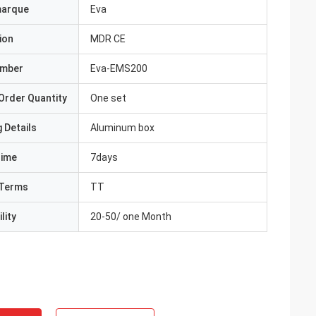
marque
Eva
ion
MDR CE
umber
Eva-EMS200
Order Quantity
One set
 Details
Aluminum box
Time
7days
Terms
TT
lity
20-50/ one Month