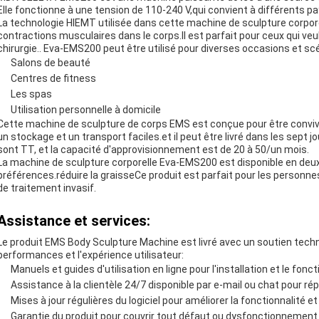
Elle fonctionne à une tension de 110-240 V,qui convient à différents pa
La technologie HIEMT utilisée dans cette machine de sculpture corporel
contractions musculaires dans le corps.Il est parfait pour ceux qui ve
chirurgie.. Eva-EMS200 peut être utilisé pour diverses occasions et scé
Salons de beauté
Centres de fitness
Les spas
Utilisation personnelle à domicile
Cette machine de sculpture de corps EMS est conçue pour être convivial
un stockage et un transport faciles.et il peut être livré dans les sep
sont TT, et la capacité d'approvisionnement est de 20 à 50/un mois.
La machine de sculpture corporelle Eva-EMS200 est disponible en deux 
préférences.réduire la graisseCe produit est parfait pour les personnes
de traitement invasif.
Assistance et services:
Le produit EMS Body Sculpture Machine est livré avec un soutien techn
performances et l'expérience utilisateur:
Manuels et guides d'utilisation en ligne pour l'installation et le fon
Assistance à la clientèle 24/7 disponible par e-mail ou chat pour r
Mises à jour régulières du logiciel pour améliorer la fonctionnalité 
Garantie du produit pour couvrir tout défaut ou dysfonctionnement