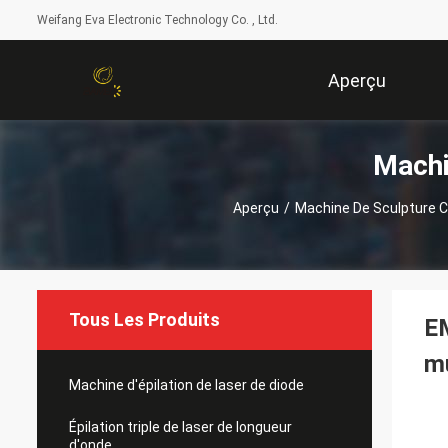
Weifang Eva Electronic Technology Co. , Ltd.
Aperçu
Machi
Aperçu
/
Machine De Sculpture C
Tous Les Produits
EM
mu
Machine d'épilation de laser de diode
Épilation triple de laser de longueur
d'onde