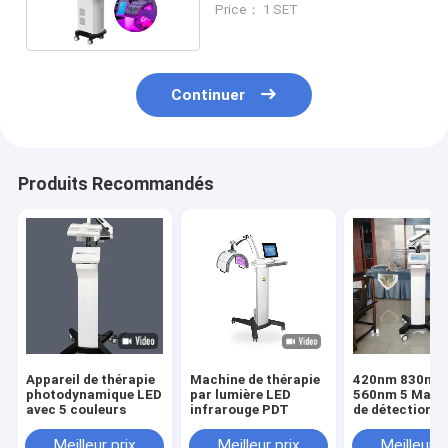
Price： 1 SET
Continuer
Produits Recommandés
Appareil de thérapie
Machine de thérapie
420nm 830nm
photodynamique LED
par lumière LED
560nm 5 Mach
avec 5 couleurs
infrarouge PDT
de détection de
lumière
Meilleur prix
Meilleur prix
Meilleur p