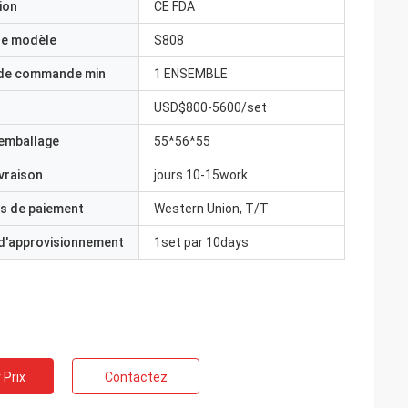
ion
CE FDA
e modèle
S808
 de commande min
1 ENSEMBLE
USD$800-5600/set
'emballage
55*56*55
ivraison
jours 10-15work
s de paiement
Western Union, T/T
 d'approvisionnement
1set par 10days
 Prix
Contactez