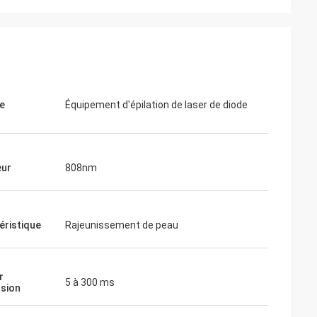
pe
Équipement d'épilation de laser de diode
eur
808nm
éristique
Rajeunissement de peau
r
5 à 300 ms
lsion