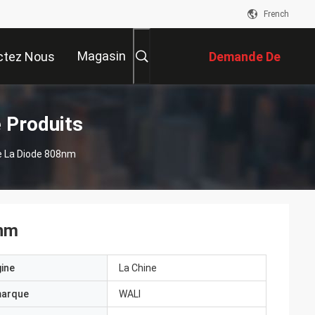
French
Magasin
ctez Nous
Demande De
Soumission
e Produits
De La Diode 808nm
8nm
gine
La Chine
marque
WALI