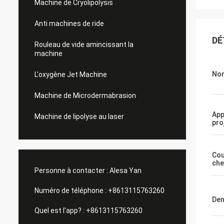
Machine de Cryolipolysis
Anti machines de ride
DÉ
Rouleau de vide amincissant la
machine
Nom
L'oxygène Jet Machine
Machine de Microdermabrasion
App
Machine de lipolyse au laser
pro
Cou
che
Personne à contacter :
Alesa Yan
Numéro de téléphone :
+8613115763260
Den
Quel est l'app? :
+8613115763260