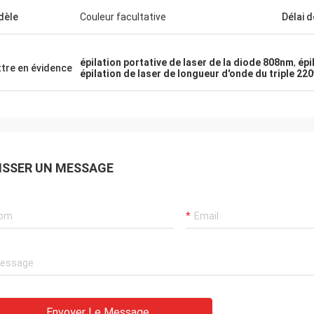
dèle
Couleur facultative
Délai d
épilation portative de laser de la diode 808nm
,
épi
tre en évidence
épilation de laser de longueur d'onde du triple 220
ISSER UN MESSAGE
Envoyer Le Message