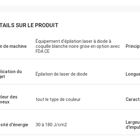
TAILS SUR LE PRODUIT
Équipement d'épilation laser à diode à
 de machine
coquille blanche noire grise en option avec
Princi
FDA CE
lication du
Épilation de laser de diode
Longu
jet
leur des
tout le type de couleur
Caract
veux
Largeu
sité d'énergie
30 à 180 J/cm2
d'impu