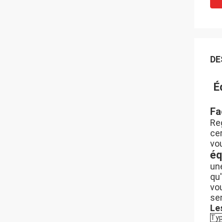
DE
É
Fa
Reg
cer
vou
éq
un
qu'
vo
sen
Le
Typ