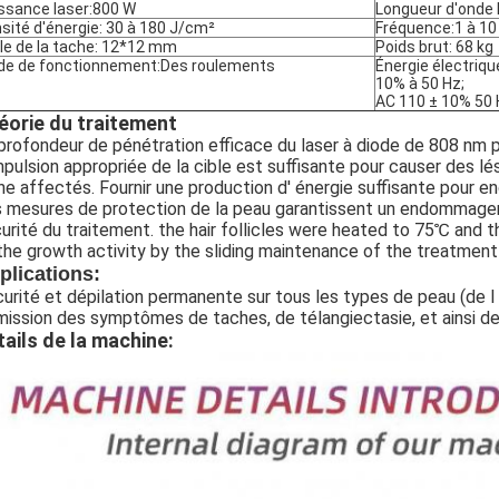
ssance laser:
800 W
Longueur d'onde 
sité d'énergie: 30 à 180 J/cm
²
Fréquence:
1 à 10
lle de la tache: 12*12 mm
Poids brut: 68 kg
e de fonctionnement:
Des roulements
Énergie électriqu
10% à 50 Hz;
AC 110 ± 10% 50
éorie du traitement
profondeur de pénétration efficace du laser à diode de 808 nm pe
mpulsion appropriée de la cible est suffisante pour causer des lé
ne affectés. Fournir une production d' énergie suffisante pour e
 mesures de protection de la peau garantissent un endommageme
urité du traitement. the hair follicles were heated to 75℃ and t
the growth activity by the sliding maintenance of the treatment 
plications:
urité et dépilation permanente sur tous les types de peau (de I 
ission des symptômes de taches, de télangiectasie, et ainsi de
tails de la machine: