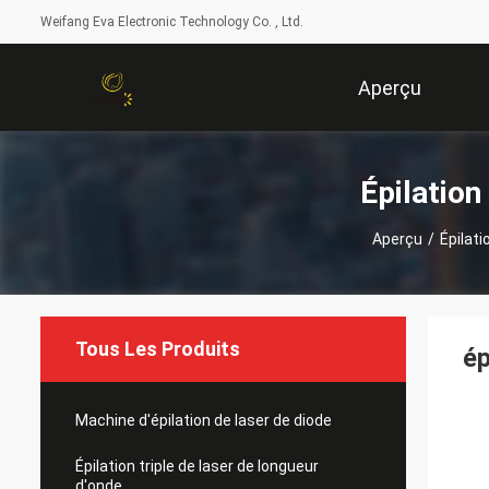
Weifang Eva Electronic Technology Co. , Ltd.
Aperçu
Épilation
Aperçu
/
Épilati
Tous Les Produits
ép
Machine d'épilation de laser de diode
Épilation triple de laser de longueur
d'onde