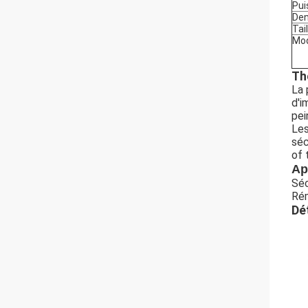
Pui
Den
Tai
Mod
Th
La 
d'i
pei
Les
séc
of 
Ap
Séc
Rém
Dé