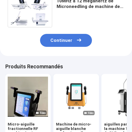
10MHz à 12 mégahertz de
Microneedling de machine de
cicatrice de vergetures d'acné
de retrait de ride
Continuer
Produits Recommandés
Micro-aiguille
Machine de micro-
aiguilles partie
fractionnelle RF
aiguille blanche
la machine 10