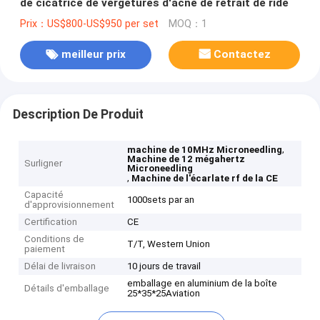
de cicatrice de vergetures d'acné de retrait de ride
Prix：US$800-US$950 per set
MOQ：1
meilleur prix
Contactez
Description De Produit
,
machine de 10MHz Microneedling
Machine de 12 mégahertz
Surligner
Microneedling
,
Machine de l'écarlate rf de la CE
Capacité
1000sets par an
d'approvisionnement
Certification
CE
Conditions de
T/T, Western Union
paiement
Délai de livraison
10 jours de travail
emballage en aluminium de la boîte
Détails d'emballage
25*35*25Aviation