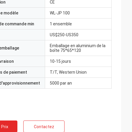
ion
CE
e modèle
WL-JP 100
 de commande min
1 ensemble
US$250-US350
Emballage en aluminium de la
'emballage
boîte 75*65*120
ivraison
10-15 jours
s de paiement
T/T, Western Union
 d'approvisionnement
5000 par an
 Prix
Contactez