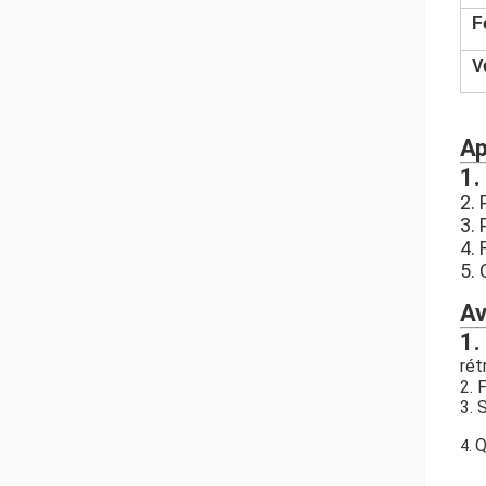
F
V
Ap
1.
2.
3. 
4. 
5.
Av
1.
rét
2. 
3. 
Q
4.