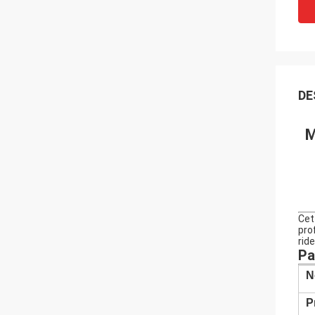
DE
M
Cet
pro
rid
Pa
N
P