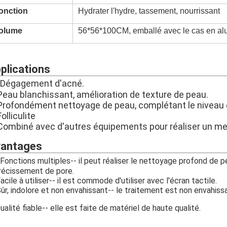
onction
Hydrater l'hydre, tassement, nourrissant
olume
56*56*100CM, emballé avec le cas en a
plications
Dégagement d'acné.
 Peau blanchissant, amélioration de texture de peau.
Profondément nettoyage de peau, complétant le niveau de 
Folliculite
 Combiné avec d'autres équipements pour réaliser un meil
antages
Fonctions multiples-- il peut réaliser le nettoyage profond de pe
récissement de pore.
Facile à utiliser-- il est commode d'utiliser avec l'écran tactile.
Sûr, indolore et non envahissant-- le traitement est non envahiss
ualité fiable-- elle est faite de matériel de haute qualité.