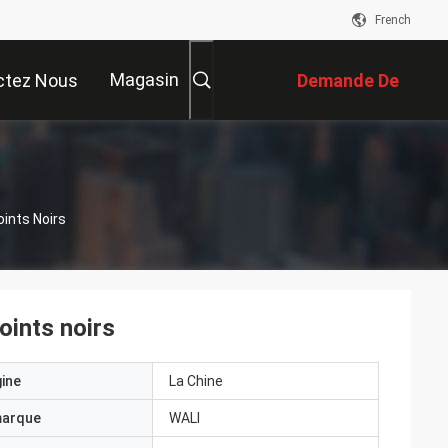
French
Magasin
ctez Nous
Demande De
Soumission
oints Noirs
oints noirs
gine
La Chine
marque
WALI