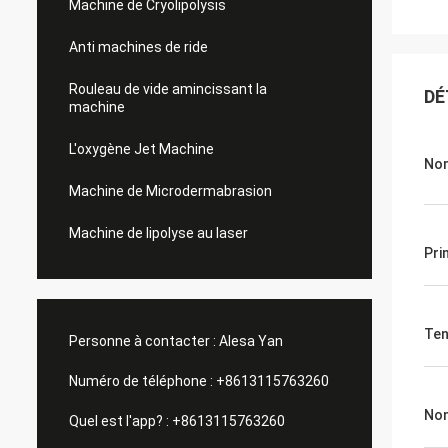
Machine de Cryolipolysis
Anti machines de ride
Rouleau de vide amincissant la
DÉ
machine
L'oxygène Jet Machine
Nom
Machine de Microdermabrasion
Machine de lipolyse au laser
Pri
Ten
Personne à contacter :
Alesa Yan
Numéro de téléphone :
+8613115763260
Nom
Quel est l'app? :
+8613115763260