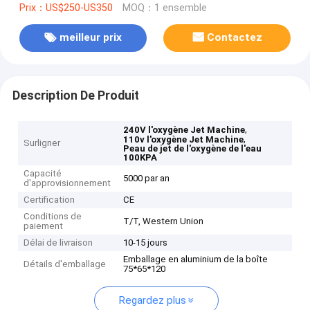
Prix：US$250-US350
MOQ：1 ensemble
meilleur prix
Contactez
Description De Produit
,
240V l'oxygène Jet Machine
,
110v l'oxygène Jet Machine
Surligner
Peau de jet de l'oxygène de l'eau
100KPA
Capacité
5000 par an
d'approvisionnement
Certification
CE
Conditions de
T/T, Western Union
paiement
Délai de livraison
10-15 jours
Emballage en aluminium de la boîte
Détails d'emballage
75*65*120
Regardez plus