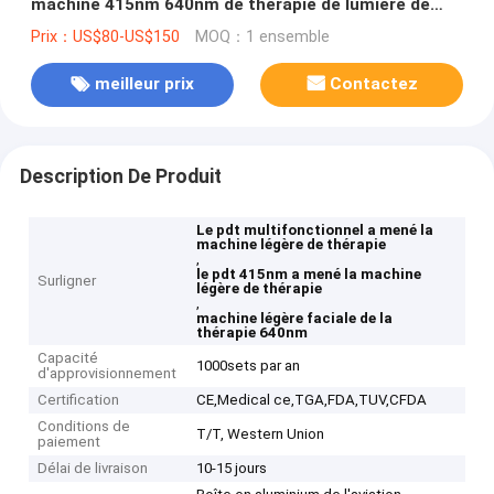
machine 415nm 640nm de thérapie de lumière de
PDT LED
Prix：US$80-US$150
MOQ：1 ensemble
meilleur prix
Contactez
Description De Produit
Le pdt multifonctionnel a mené la
machine légère de thérapie
,
le pdt 415nm a mené la machine
Surligner
légère de thérapie
,
machine légère faciale de la
thérapie 640nm
Capacité
1000sets par an
d'approvisionnement
Certification
CE,Medical ce,TGA,FDA,TUV,CFDA
Conditions de
T/T, Western Union
paiement
Délai de livraison
10-15 jours