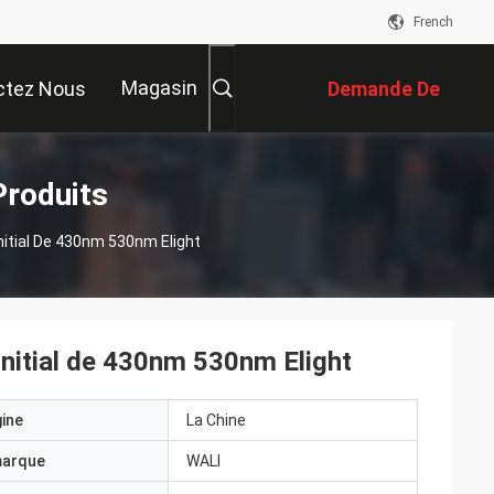
French
Magasin
ctez Nous
Demande De
Soumission
Produits
itial De 430nm 530nm Elight
nitial de 430nm 530nm Elight
gine
La Chine
marque
WALI