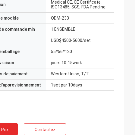
Medical CE, CE Certificate,
ion
ISO13485, SGS, FDA Pending
e modèle
ODM-233
 de commande min
1 ENSEMBLE
USD$4500-5600/set
'emballage
55*56*120
ivraison
jours 10-15work
s de paiement
Western Union, T/T
 d'approvisionnement
1set par 10days
 Prix
Contactez