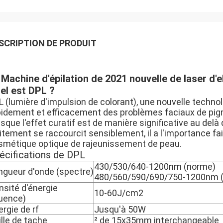
SCRIPTION DE PRODUIT
Machine d'épilation de 2021 nouvelle de laser d'
el est DPL ?
 (lumière d'impulsion de colorant), une nouvelle technol
pidement et efficacement des problèmes faciaux de pigm
sque l'effet curatif est de manière significative au delà
aitement se raccourcit sensiblement, il a l'importance f
smétique optique de rajeunissement de peau.
écifications de DPL
430/530/640-1200nm (norme)
ngueur d'onde (spectre)
480/560/590/690/750-1200nm (f
nsité d'énergie
10-60J/cm2
luence)
ergie de rf
Jusqu'à 50W
ille de tache
² de 15x35mm interchangeable