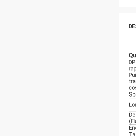
DE
Qu
DPL
ra
Pui
tr
co
Sp
Lo
De
(F
Én
Ta