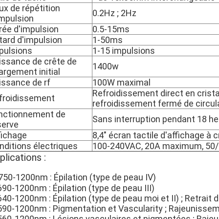
ux de répétition
0.2Hz ; 2Hz
impulsion
rée d'impulsion
0.5-15ms
tard d'impulsion
1-50ms
pulsions
1-15 impulsions
issance de crête de
1400w
argement initial
issance de rf
100W maximal
Refroidissement direct en crista
froidissement
refroidissement fermé de circula
nctionnement de
Sans interruption pendant 18 h
serve
fichage
8,4" écran tactile d'affichage à 
nditions électriques
100-240VAC, 20A maximum, 50
plications :
750-1200nm : Épilation (type de peau IV)
690-1200nm : Épilation (type de peau III)
640-1200nm : Épilation (type de peau moi et II) ; Retrait d
 590-1200nm : Pigmentation et Vascularity ; Rajeunisse
 560-1200nm : Lésions vasculaires et pigmentées ; Raj