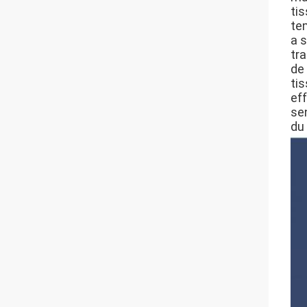
ti
tem
a 
tra
de
tis
eff
sen
du 