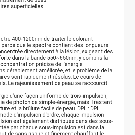
res superficielles
pectre 400-1200nm de traiter le colorant
s parce que le spectre contient des longueurs
oncentrée directement à la lésion, exigeant des
 forte dans la bande 550~650nm, y compris la
 concentration précise de l'énergie
onsidérablement améliorée, et le problème de la
aires sont rapidement résolus. Le cours de
nels. Le rajeunissement de peau se raccourcit
rgie d'une façon uniforme de trois-impulsion,
ie de photon de simple-énergie, mais il restent
re et la brûlure facile de peau. DPL : DPL
 mode d'impulsion d'ordre, chaque impulsion
pulsion est également distribuée dans des sous-
portée par chaque sous-impulsion est dans la
 but de sans risque et finement chauffant le