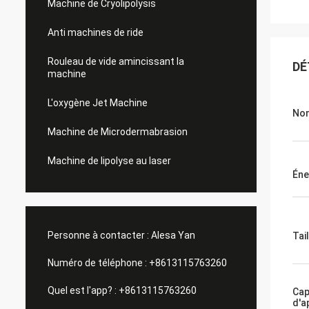
Machine de Cryolipolysis
Anti machines de ride
Rouleau de vide amincissant la
DÉ
machine
L'oxygène Jet Machine
No
Machine de Microdermabrasion
Machine de lipolyse au laser
Éne
Personne à contacter :
Alesa Yan
Tai
Numéro de téléphone :
+8613115763260
Quel est l'app? :
+8613115763260
Cap
d'a