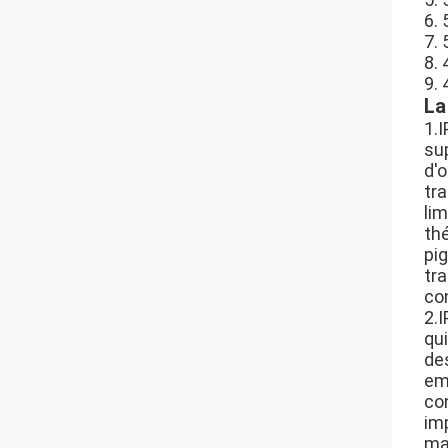
6.
7.
8.
9.
La
1.I
su
d'o
tr
lim
thé
pi
tr
co
2.I
qu
de
em
co
im
mar