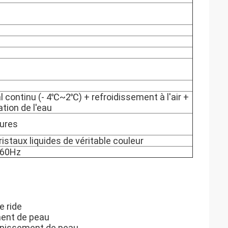
l continu (- 4℃~2℃) + refroidissement à l'air +
tion de l'eau
eures
cristaux liquides de véritable couleur
/60Hz
e ride
ment de peau
eunissement de peau