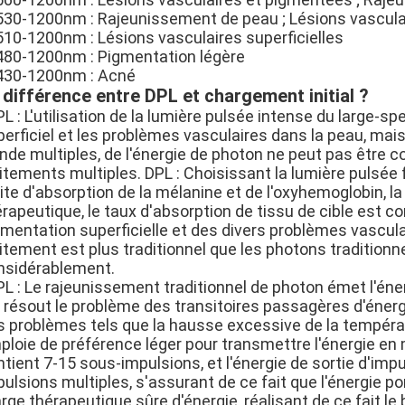
 530-1200nm : Rajeunissement de peau ; Lésions vasculai
 510-1200nm : Lésions vasculaires superficielles
 480-1200nm : Pigmentation légère
 430-1200nm : Acné
 différence entre DPL et chargement initial ?
PL : L'utilisation de la lumière pulsée intense du large-s
perficiel et les problèmes vasculaires dans la peau, mai
nde multiples, de l'énergie de photon ne peut pas être c
aitements multiples. DPL : Choisissant la lumière pulsée
ite d'absorption de la mélanine et de l'oxyhemoglobin, la
rapeutique, le taux d'absorption de tissu de cible est c
gmentation superficielle et des divers problèmes vascul
aitement est plus traditionnel que les photons tradition
nsidérablement.
PL : Le rajeunissement traditionnel de photon émet l'éne
i résout le problème des transitoires passagères d'énerg
s problèmes tels que la hausse excessive de la températu
ploie de préférence léger pour transmettre l'énergie en
ntient 7-15 sous-impulsions, et l'énergie de sortie d'im
pulsions multiples, s'assurant de ce fait que l'énergie 
ge thérapeutique sûre d'énergie, réalisant de ce fait le