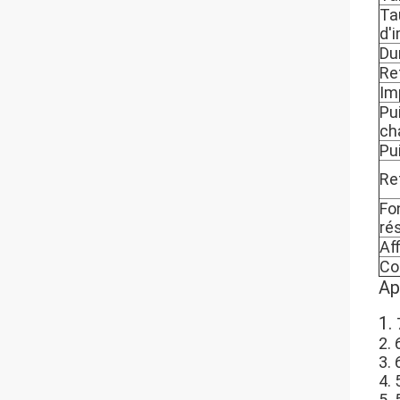
Ta
d'
Du
Re
Im
Pu
ch
Pu
Re
Fo
ré
Af
Co
Ap
1.
2. 
3. 
4.
5.