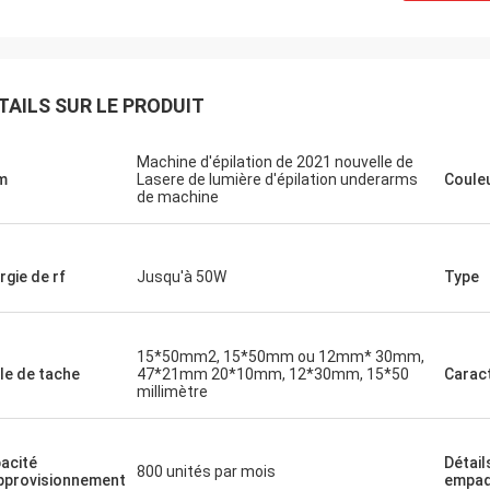
TAILS SUR LE PRODUIT
Machine d'épilation de 2021 nouvelle de
m
Lasere de lumière d'épilation underarms
Coule
de machine
rgie de rf
Jusqu'à 50W
Type
15*50mm2, 15*50mm ou 12mm* 30mm,
lle de tache
47*21mm 20*10mm, 12*30mm, 15*50
Caract
millimètre
acité
Détail
800 unités par mois
pprovisionnement
empaq