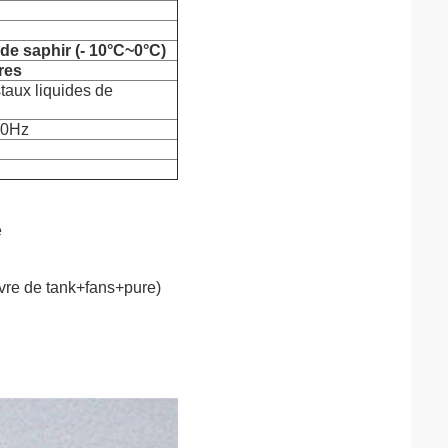
de saphir (- 10°C~0°C)
res
staux liquides de
60Hz
é
ivre de tank+fans+pure)