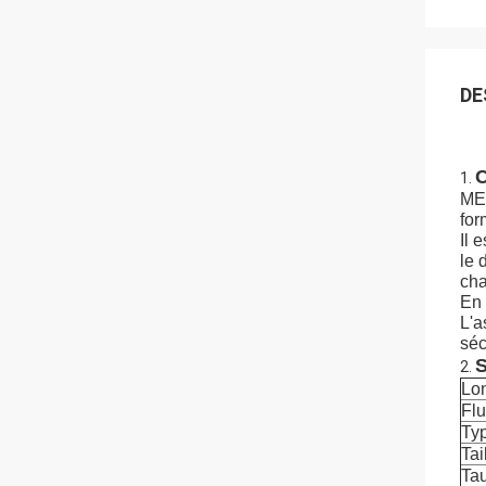
DE
C
1.
MED
for
Il 
le 
cha
En 
L'a
séc
S
2.
Lo
Fl
Typ
Tai
Tau