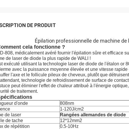
SCRIPTION DE PRODUIT
Épilation professionnelle de machine de l
omment cela fonctionne ?
-808, médicalement avéré fournir l'épilation sûre et efficace su
me de laser de diode la plus rapide de WALI !
est exécuté utilisant la technologie laser de diode de l'étalon 
derme avec la puissance moyenne élevée et une vitesse rapide 
uffer l'axe et le follicule pileux de cheveux, plutôt que détruisen
attendant, technologie de refroidissement de surface de contac
stuce peut éliminer l'effet de chaleur attribué à l'énergie optiqu
urité de traitement.
pécifications
ngueur d'onde
808nm
uence
1-120J/cm2
e de laser
Rangées allemandes de diode
lle de tache
12*12mm2
x de répétition
0.5-10Hz