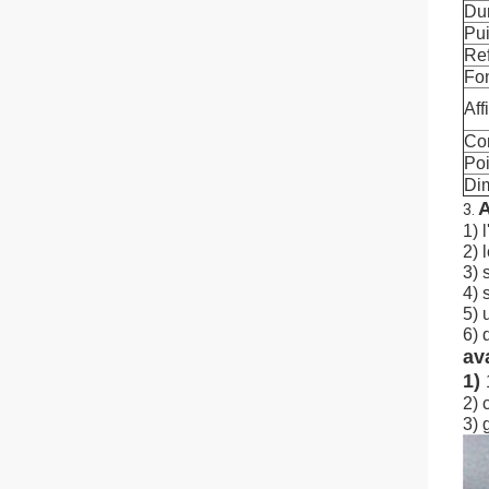
Dur
Pui
Re
Fo
Aff
Con
Poi
Di
A
3.
1) 
2) 
3) 
4) 
5) 
6) 
av
1)
2) 
3) 