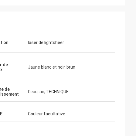
ation
laser de lightsheer
r de
Jaune blanc et noir, brun
ux
me de
L'eau, air, TECHNIQUE
dissement
E
Couleur facultative