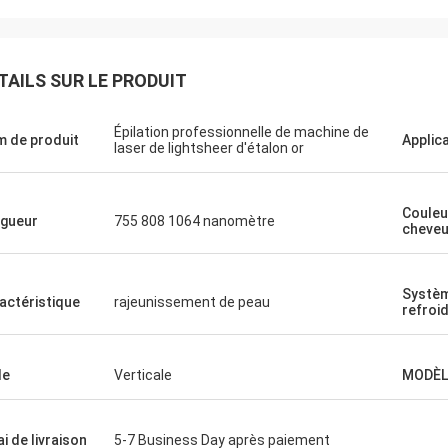
TAILS SUR LE PRODUIT
Épilation professionnelle de machine de
 de produit
Applic
laser de lightsheer d'étalon or
Couleu
gueur
755 808 1064 nanomètre
cheve
Systè
actéristique
rajeunissement de peau
refroi
le
Verticale
MODÈL
ai de livraison
5-7 Business Day après paiement