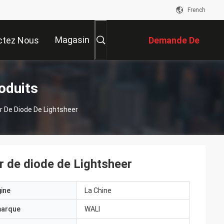
French
Magasin
ctez Nous
Demande De
Soumission
oduits
 De Diode De Lightsheer
 de diode de Lightsheer
gine
La Chine
marque
WALI