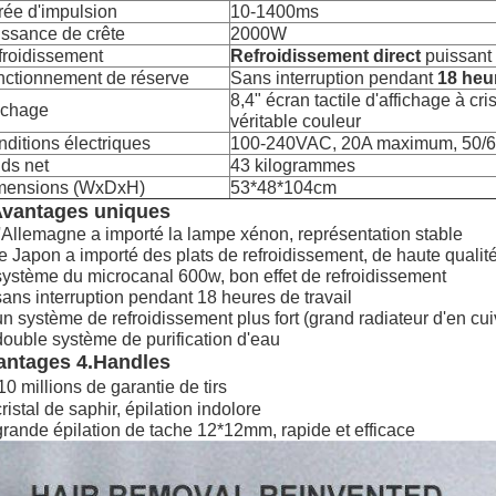
ée d'impulsion
10-1400ms
ssance de crête
2000W
froidissement
Refroidissement direct
puissant
nctionnement de réserve
Sans interruption pendant
18 heu
8,4" écran tactile d'affichage à cri
ichage
véritable couleur
ditions électriques
100-240VAC, 20A maximum, 50/
ds net
43 kilogrammes
mensions (WxDxH)
53*48*104cm
vantages uniques
l'Allemagne a importé la lampe xénon, représentation stable
le Japon a importé des plats de refroidissement, de haute qualit
système du microcanal 600w, bon effet de refroidissement
sans interruption pendant 18 heures de travail
un système de refroidissement plus fort (grand radiateur d'en cu
double système de purification d'eau
antages 4.Handles
10 millions de garantie de tirs
cristal de saphir, épilation indolore
grande épilation de tache 12*12mm, rapide et efficace