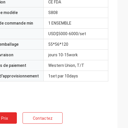
ion
CE FDA
e modèle
S808
 de commande min
1 ENSEMBLE
USD$5000-6000/set
'emballage
55*56*120
ivraison
jours 10-15work
s de paiement
Western Union, T/T
 d'approvisionnement
1set par 10days
 Prix
Contactez