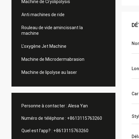
Machine de Cryolipolysis
Anti machines de ride
DÉ
Rouleau de vide amincissant la
machine
Nom
L'oxygène Jet Machine
Machine de Microdermabrasion
Lon
Machine de lipolyse au laser
Car
Personne à contacter :
Alesa Yan
Sty
Numéro de téléphone :
+8613115763260
Quel est l'app? :
+8613115763260
Dél