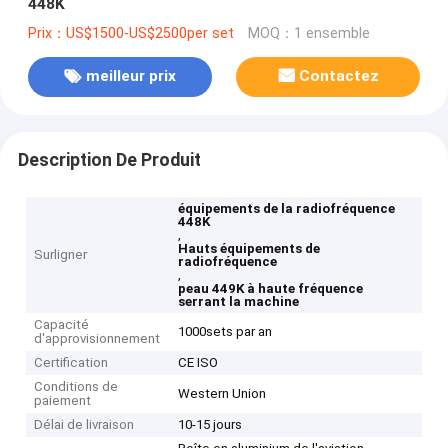
448K
Prix：US$1500-US$2500per set
MOQ：1 ensemble
meilleur prix
Contactez
Description De Produit
équipements de la radiofréquence
448K
,
Hauts équipements de
Surligner
radiofréquence
,
peau 449K à haute fréquence
serrant la machine
Capacité
1000sets par an
d'approvisionnement
Certification
CE ISO
Conditions de
Western Union
paiement
Délai de livraison
10-15 jours